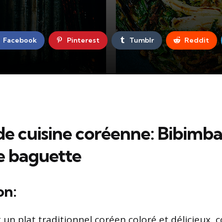
Facebook
Pinterest
Tumblr
Reddit
de cuisine coréenne: Bibimba
e baguette
on:
 un plat traditionnel coréen coloré et délicieux, 