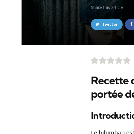
Share
this article
Twitter
Recette 
portée d
Introducti
Le bibimbap est