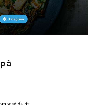
Telegram
p à
composé de riz,