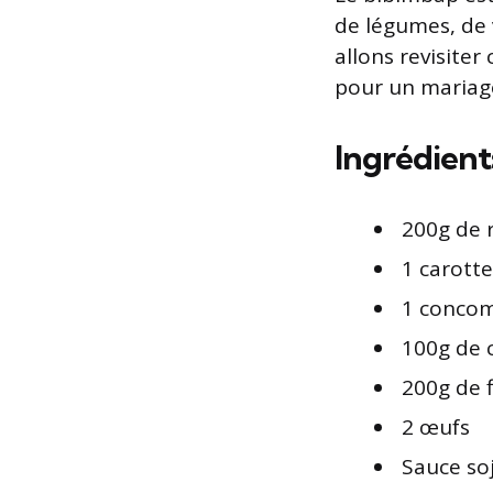
de légumes, de 
allons revisiter
pour un mariage
Ingrédient
200g de r
1 carotte
1 conco
100g de
200g de f
2 œufs
Sauce so