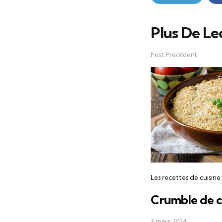
Plus De Le
Post
navigation
Post Précédent
Les recettes de cuisine
Crumble de c
3 mars 2024