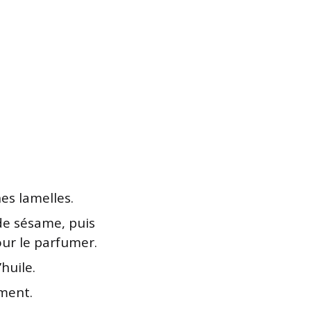
es lamelles.
de sésame, puis
our le parfumer.
huile.
ement.