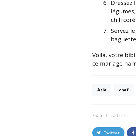
Dressez l
légumes, 
chili co
Servez l
baguette 
Voilà, votre bi
ce mariage harm
Asie
chef
Share
this article
Twitter