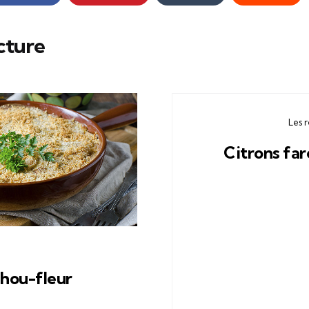
cture
Les 
Citrons far
hou-fleur