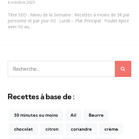
6 octobre 2023
Titre SEO : Menu de la Semaine : Recettes à moins de 3€ par
personne et par jour H2 : Lundi – Plat Principal : Poulet épicé
avec riz au...
Rech
Recherche
pour:
Recettes à base de :
30 minutes ou moins
Ail
Beurre
chocolat
citron
coriandre
crème