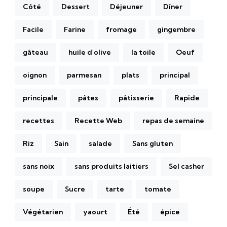
Côté
Dessert
Déjeuner
Dîner
Facile
Farine
fromage
gingembre
gâteau
huile d'olive
la toile
Oeuf
oignon
parmesan
plats
principal
principale
pâtes
pâtisserie
Rapide
recettes
Recette Web
repas de semaine
Riz
Sain
salade
Sans gluten
sans noix
sans produits laitiers
Sel casher
soupe
Sucre
tarte
tomate
Végétarien
yaourt
Été
épice