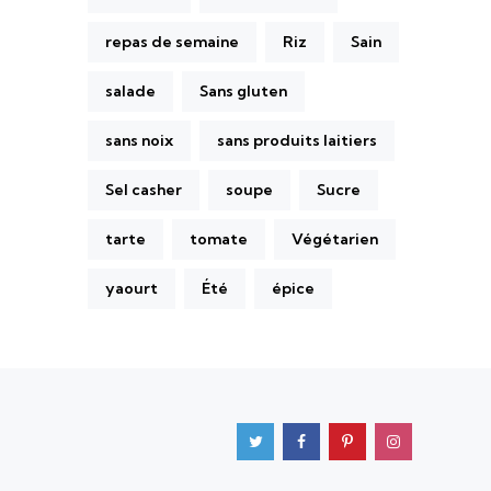
repas de semaine
Riz
Sain
salade
Sans gluten
sans noix
sans produits laitiers
Sel casher
soupe
Sucre
tarte
tomate
Végétarien
yaourt
Été
épice