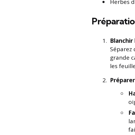
Herbes d
Préparati
Blanchir
Séparez d
grande c
les feuil
Préparer
Ha
oi
Fa
la
fa