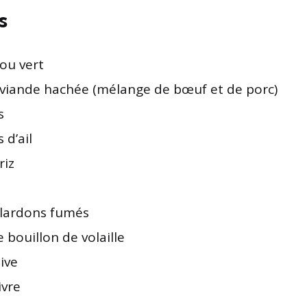
s
ou vert
 viande hachée (mélange de bœuf et de porc)
s
 d’ail
riz
 lardons fumés
 bouillon de volaille
live
ivre