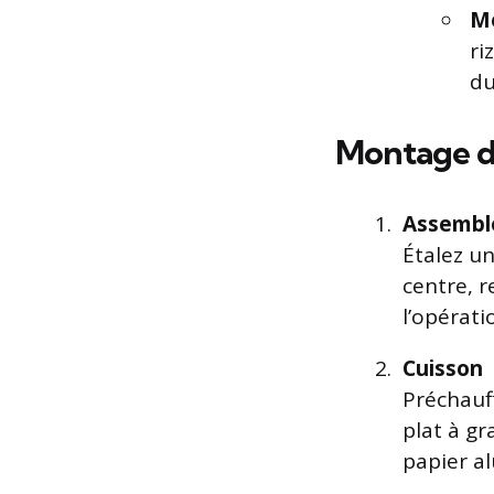
M
ri
du
Montage d
Assemble
Étalez un
centre, r
l’opérati
Cuisson
Préchauff
plat à gr
papier a