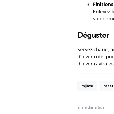
Finitions
Enlevez 
suppléme
Déguster
Servez chaud, 
d’hiver rôtis po
d’hiver ravira v
mijote
recet
Share
this article