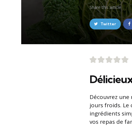
Share
this article
Twitter
Délicieux
Découvrez une r
jours froids. Le
ingrédients sim
vos repas de fam