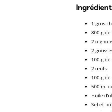
Ingrédient
1 gros ch
800 g de
2 oignon
2 gousses
100 g de 
2 œufs
100 g de
500 ml de
Huile d’o
Sel et po