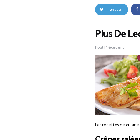
Twitter
Plus De Le
Post
navigation
Post Précédent
Les recettes de cuisine
Crêpes salée