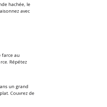
nde hachée, le
saisonnez avec
 farce au
arce. Répétez
dans un grand
 plat. Couvrez de