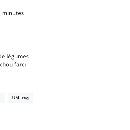
0 minutes
de légumes
chou farci
7
UM_reg