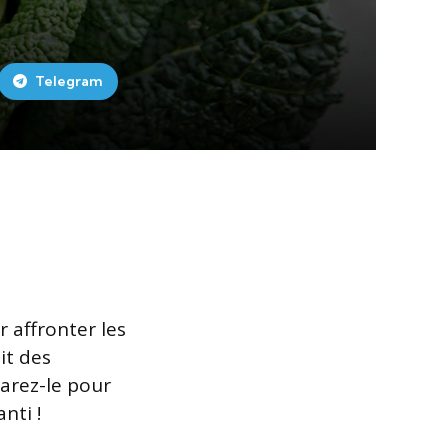
Telegram
 affronter les
it des
arez-le pour
nti !