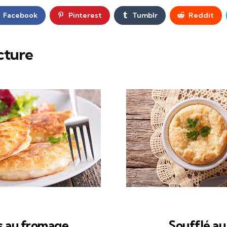
Facebook
Pinterest
Tumblr
Reddit
cture
s au fromage
Soufflé a