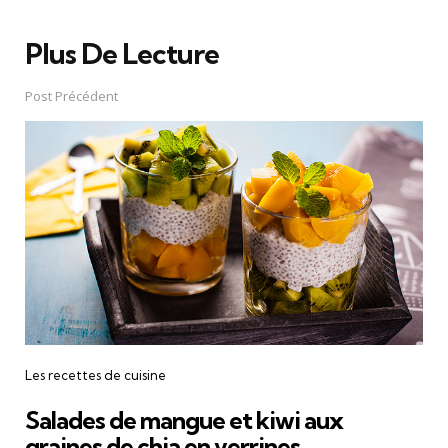
Plus De Lecture
Post
navigation
Post Précédent
Les recettes de cuisine
Salades de mangue et kiwi aux
graines de chia en verrines