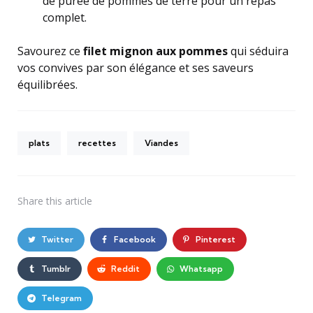
de purée de pommes de terre pour un repas
complet.
Savourez ce
filet mignon aux pommes
qui séduira
vos convives par son élégance et ses saveurs
équilibrées.
plats
recettes
Viandes
Share
this article
Twitter
Facebook
Pinterest
Tumblr
Reddit
Whatsapp
Telegram