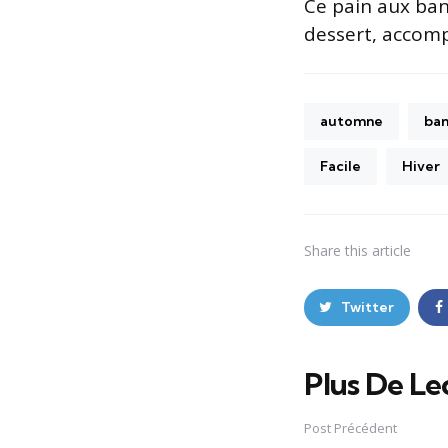
Ce pain aux ban
dessert, accomp
automne
ba
Facile
Hiver
Share
this article
Twitter
Plus De Le
Post
navigation
Post Précédent