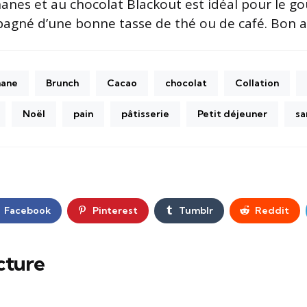
anes et au chocolat Blackout est idéal pour le go
agné d’une bonne tasse de thé ou de café. Bon ap
nane
Brunch
Cacao
chocolat
Collation
Noël
pain
pâtisserie
Petit déjeuner
sa
Facebook
Pinterest
Tumblr
Reddit
cture