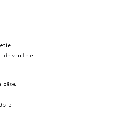
ette.
it de vanille et
a pâte.
doré.