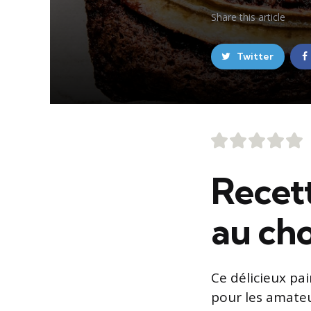
Share
this article
Twitter
Recet
au cho
Ce délicieux pa
pour les amateu