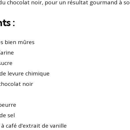
é du chocolat noir, pour un résultat gourmand à so
ts :
s bien mûres
farine
sucre
 de levure chimique
chocolat noir
beurre
de sel
 à café d’extrait de vanille