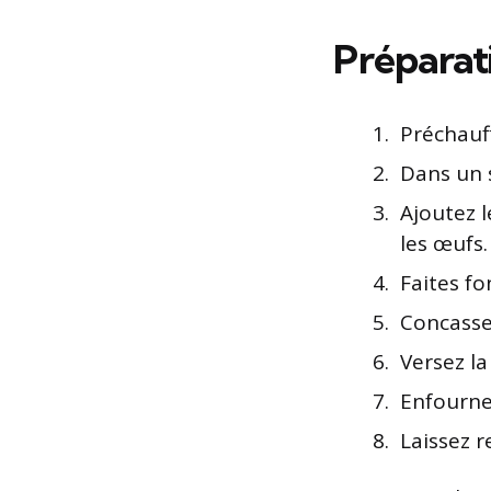
Préparati
Préchauff
Dans un s
Ajoutez le
les œufs.
Faites fo
Concassez
Versez la
Enfournez
Laissez r