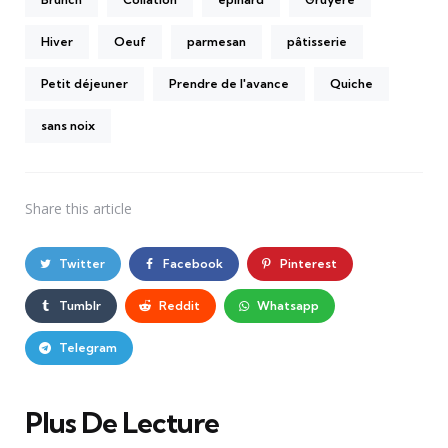
Hiver
Oeuf
parmesan
pâtisserie
Petit déjeuner
Prendre de l'avance
Quiche
sans noix
Share
this article
Twitter
Facebook
Pinterest
Tumblr
Reddit
Whatsapp
Telegram
Plus De Lecture
Post