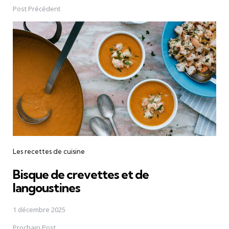
navigation
Post Précédent
Les recettes de cuisine
Bisque de crevettes et de
langoustines
1 décembre 2025
Prochain Post