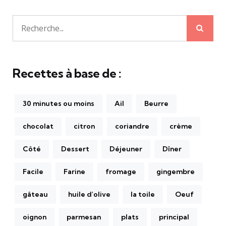
Rech
Recherche
pour:
Recettes à base de :
30 minutes ou moins
Ail
Beurre
chocolat
citron
coriandre
crème
Côté
Dessert
Déjeuner
Dîner
Facile
Farine
fromage
gingembre
gâteau
huile d'olive
la toile
Oeuf
oignon
parmesan
plats
principal