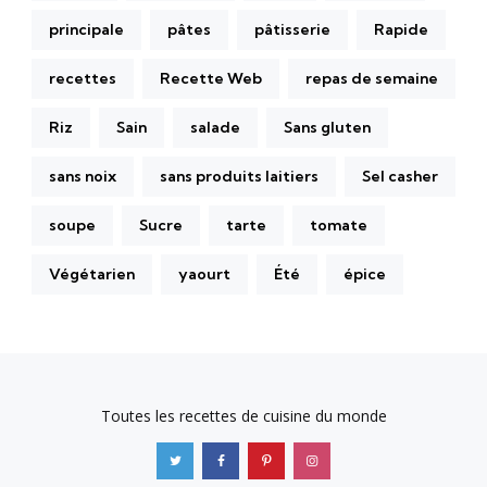
principale
pâtes
pâtisserie
Rapide
recettes
Recette Web
repas de semaine
Riz
Sain
salade
Sans gluten
sans noix
sans produits laitiers
Sel casher
soupe
Sucre
tarte
tomate
Végétarien
yaourt
Été
épice
Toutes les recettes de cuisine du monde