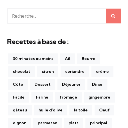
Rech
Recherche
pour:
Recettes à base de :
30 minutes ou moins
Ail
Beurre
chocolat
citron
coriandre
crème
Côté
Dessert
Déjeuner
Dîner
Facile
Farine
fromage
gingembre
gâteau
huile d'olive
la toile
Oeuf
oignon
parmesan
plats
principal