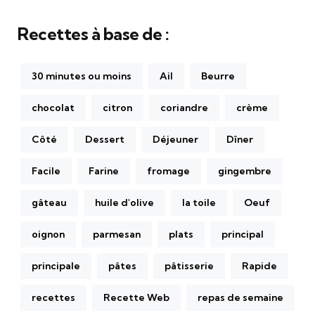
Recettes à base de :
30 minutes ou moins
Ail
Beurre
chocolat
citron
coriandre
crème
Côté
Dessert
Déjeuner
Dîner
Facile
Farine
fromage
gingembre
gâteau
huile d'olive
la toile
Oeuf
oignon
parmesan
plats
principal
principale
pâtes
pâtisserie
Rapide
recettes
Recette Web
repas de semaine