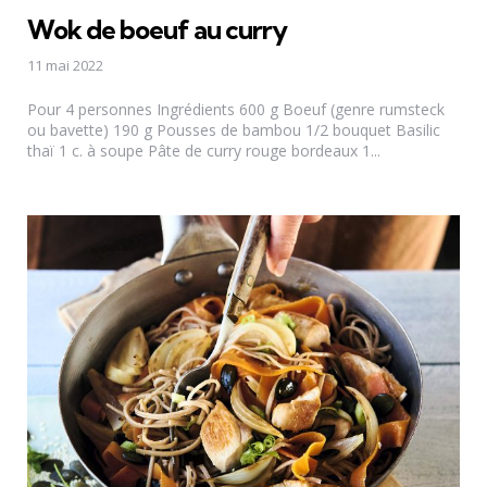
Wok de boeuf au curry
11 mai 2022
Pour 4 personnes Ingrédients 600 g Boeuf (genre rumsteck
ou bavette) 190 g Pousses de bambou 1/2 bouquet Basilic
thaï 1 c. à soupe Pâte de curry rouge bordeaux 1...