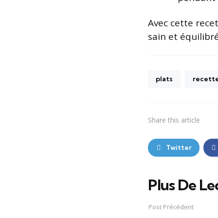
Avec cette rece
sain et équilibr
plats
recett
Share
this article
Twitter
Plus De Le
Post
navigation
Post Précédent