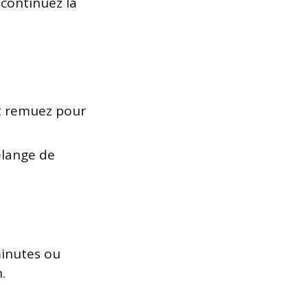
 continuez la
et remuez pour
élange de
minutes ou
.