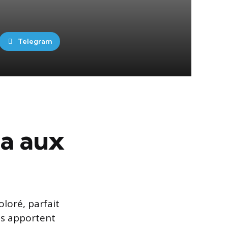
Telegram
oa aux
loré, parfait
es apportent