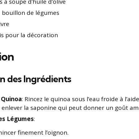
es à soupe d’huile d’olive
 bouillon de légumes
ivre
ais pour la décoration
ion
n des Ingrédients
e Quinoa
: Rincez le quinoa sous l’eau froide à l’ai
r enlever la saponine qui peut donner un goût am
les Légumes
:
incer finement l’oignon.