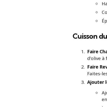
Ha
Co
Ép
Cuisson d
Faire Cha
d’olive à
Faire Rev
Faites-le
Ajouter 
Aj
en