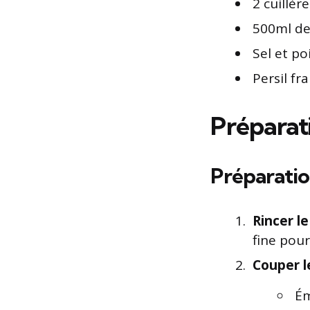
2 cuillèr
500ml de
Sel et po
Persil fr
Préparat
Préparatio
Rincer l
fine pou
Couper 
Ém