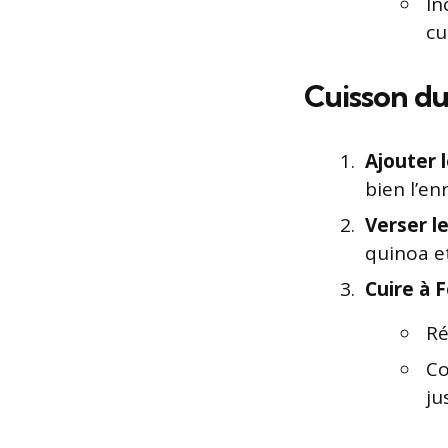
In
cu
Cuisson du
Ajouter 
bien l’en
Verser le
quinoa et
Cuire à 
Ré
Co
ju