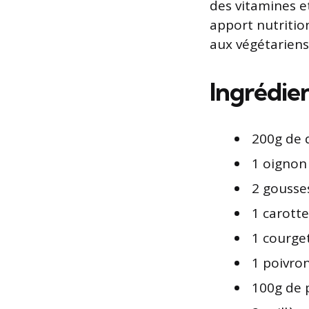
des vitamines et
apport nutritio
aux végétariens
Ingrédie
200g de 
1 oignon
2 gousses
1 carotte
1 courge
1 poivro
100g de p