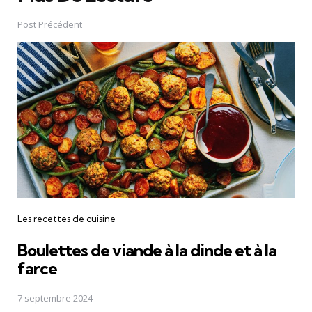
Post
navigation
Post Précédent
Les recettes de cuisine
Boulettes de viande à la dinde et à la
farce
7 septembre 2024