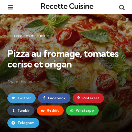
Recette Cuisine
Menu
Re
Catégories
Les recettes de cuisine
Pizza au fromage, tomates
cerise et origan
Share
this article
Twitter
Facebook
Pinterest
Tumblr
Reddit
Whatsapp
Telegram