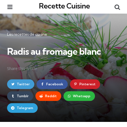
Recette Cuisine
Menu
Re
Catégories
Les recettes de cuisine
Radis au fromage blanc
Share
this article
Twitter
Facebook
Pinterest
Tumblr
Reddit
Whatsapp
Telegram