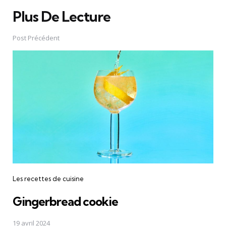
Plus De Lecture
Post
navigation
Post Précédent
Les recettes de cuisine
Gingerbread cookie
19 avril 2024