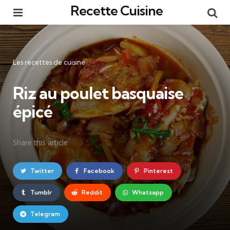
Recette Cuisine
Menu
Re
Catégories
Les recettes de cuisine
Riz au poulet basquaise
épicé
Share
this article
Twitter
Facebook
Pinterest
Tumblr
Reddit
Whatsapp
Telegram