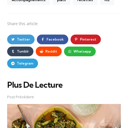
Share
this article
Twitter
Facebook
Pinterest
Tumblr
Reddit
Whatsapp
Telegram
Plus De Lecture
Post
navigation
Post Précédent