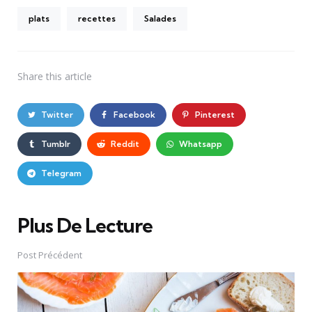
plats
recettes
Salades
Share
this article
Twitter
Facebook
Pinterest
Tumblr
Reddit
Whatsapp
Telegram
Plus De Lecture
Post
navigation
Post Précédent