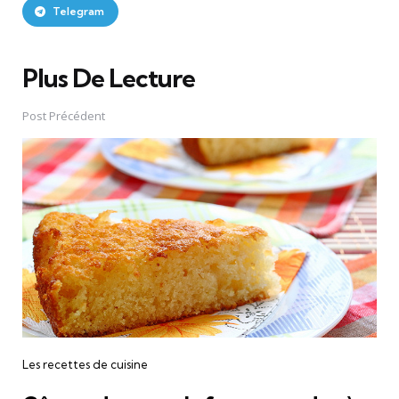
Telegram
Plus De Lecture
Post
navigation
Post Précédent
Les recettes de cuisine