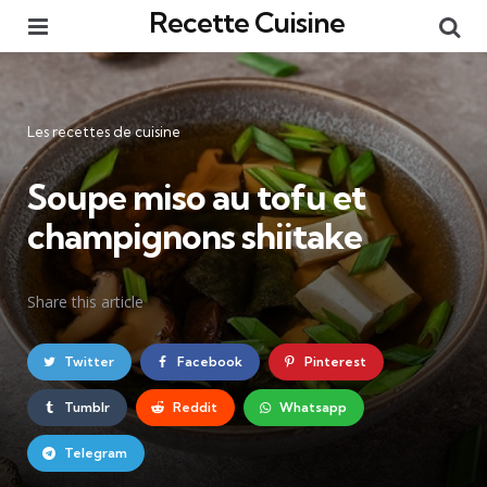
Recette Cuisine
Menu
Re
Catégories
Les recettes de cuisine
Soupe miso au tofu et
champignons shiitake
Share
this article
Twitter
Facebook
Pinterest
Tumblr
Reddit
Whatsapp
Telegram