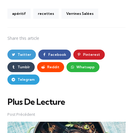
apéritif
recettes
Verrines Salées
Share
this article
Twitter
Facebook
Pinterest
Tumblr
Reddit
Whatsapp
Telegram
Plus De Lecture
Post
navigation
Post Précédent