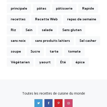
principale
pâtes
pâtisserie
Rapide
recettes
Recette Web
repas de semaine
Riz
Sain
salade
Sans gluten
sans noix
sans produits laitiers
Sel casher
soupe
Sucre
tarte
tomate
Végétarien
yaourt
Été
épice
Toutes les recettes de cuisine du monde