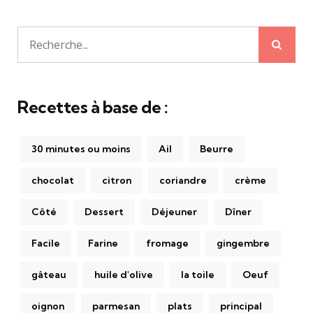
Rech
Recherche
pour:
Recettes à base de :
30 minutes ou moins
Ail
Beurre
chocolat
citron
coriandre
crème
Côté
Dessert
Déjeuner
Dîner
Facile
Farine
fromage
gingembre
gâteau
huile d'olive
la toile
Oeuf
oignon
parmesan
plats
principal