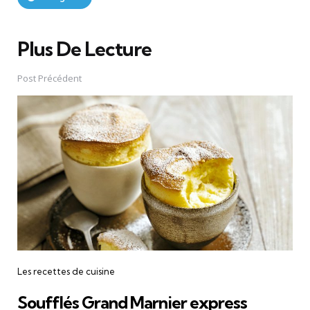
Plus De Lecture
Post
navigation
Post Précédent
Les recettes de cuisine
Soufflés Grand Marnier express