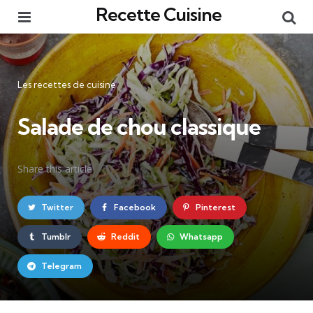
Recette Cuisine
Menu
Re
Catégories
Les recettes de cuisine
Salade de chou classique
Share
this article
Twitter
Facebook
Pinterest
Tumblr
Reddit
Whatsapp
Telegram