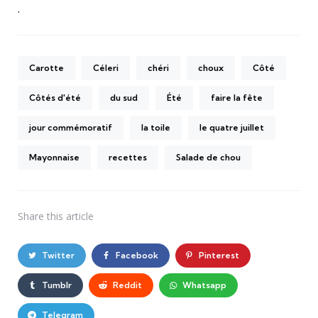
.
Carotte
Céleri
chéri
choux
Côté
Côtés d'été
du sud
Été
faire la fête
jour commémoratif
la toile
le quatre juillet
Mayonnaise
recettes
Salade de chou
Share
this article
Twitter
Facebook
Pinterest
Tumblr
Reddit
Whatsapp
Telegram