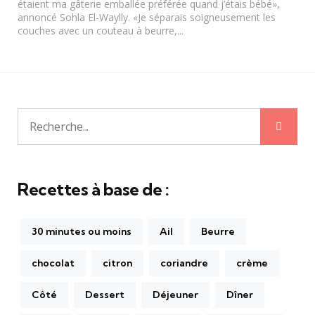
étaient ma gâterie emballée préférée quand j’étais bébé»,
annoncé Sohla El-Waylly. «Je séparais soigneusement les
couches avec un couteau à beurre,...
Rech
Recherche
pour:
Recettes à base de :
30 minutes ou moins
Ail
Beurre
chocolat
citron
coriandre
crème
Côté
Dessert
Déjeuner
Dîner