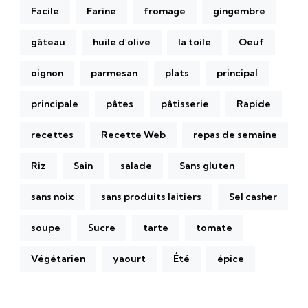
Facile
Farine
fromage
gingembre
gâteau
huile d'olive
la toile
Oeuf
oignon
parmesan
plats
principal
principale
pâtes
pâtisserie
Rapide
recettes
Recette Web
repas de semaine
Riz
Sain
salade
Sans gluten
sans noix
sans produits laitiers
Sel casher
soupe
Sucre
tarte
tomate
Végétarien
yaourt
Été
épice