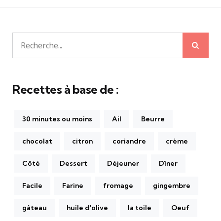
publications
Rech
Recherche
pour:
Recettes à base de :
30 minutes ou moins
Ail
Beurre
chocolat
citron
coriandre
crème
Côté
Dessert
Déjeuner
Dîner
Facile
Farine
fromage
gingembre
gâteau
huile d'olive
la toile
Oeuf