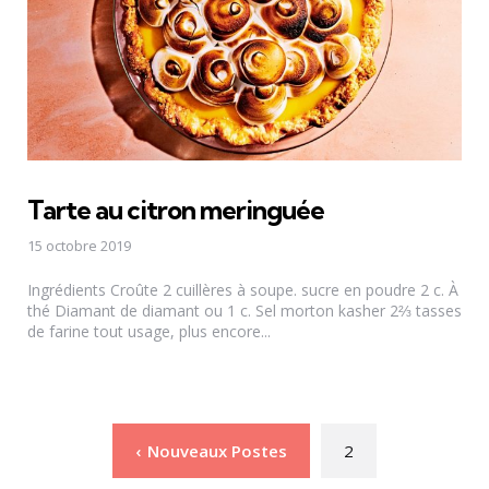
Tarte au citron meringuée
15 octobre 2019
Ingrédients Croûte 2 cuillères à soupe. sucre en poudre 2 c. À
thé Diamant de diamant ou 1 c. Sel morton kasher 2⅔ tasses
de farine tout usage, plus encore...
Pagination
Nouveaux Postes
2
des