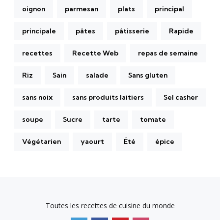
oignon
parmesan
plats
principal
principale
pâtes
pâtisserie
Rapide
recettes
Recette Web
repas de semaine
Riz
Sain
salade
Sans gluten
sans noix
sans produits laitiers
Sel casher
soupe
Sucre
tarte
tomate
Végétarien
yaourt
Été
épice
Toutes les recettes de cuisine du monde