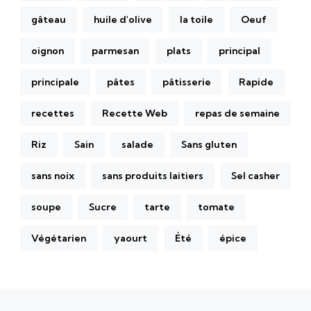
gâteau
huile d'olive
la toile
Oeuf
oignon
parmesan
plats
principal
principale
pâtes
pâtisserie
Rapide
recettes
Recette Web
repas de semaine
Riz
Sain
salade
Sans gluten
sans noix
sans produits laitiers
Sel casher
soupe
Sucre
tarte
tomate
Végétarien
yaourt
Été
épice