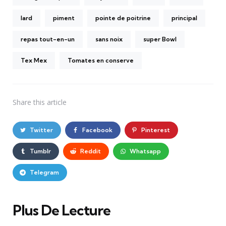
lard
piment
pointe de poitrine
principal
repas tout-en-un
sans noix
super Bowl
Tex Mex
Tomates en conserve
Share
this article
Twitter
Facebook
Pinterest
Tumblr
Reddit
Whatsapp
Telegram
Plus De Lecture
Post