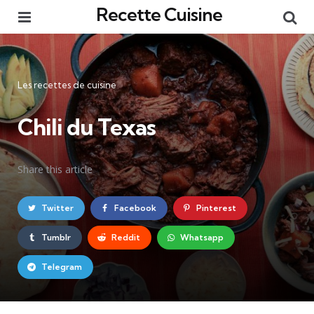
Recette Cuisine
Menu
Re
Catégories
Les recettes de cuisine
Chili du Texas
Share
this article
Twitter
Facebook
Pinterest
Tumblr
Reddit
Whatsapp
Telegram