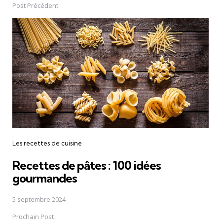
navigation
Post Précédent
Les recettes de cuisine
Recettes de pâtes : 100 idées
gourmandes
5 septembre 2024
Prochain Post