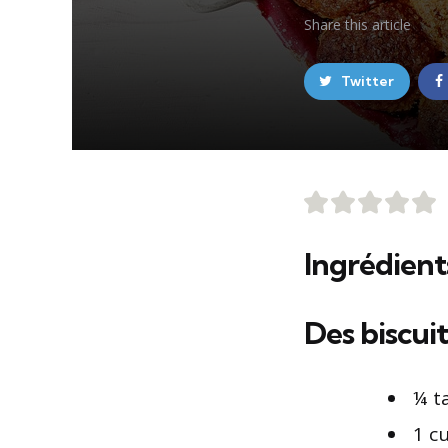
Share
this article
Twitter
Ingrédient
Des biscuit
¼ ta
1 cu