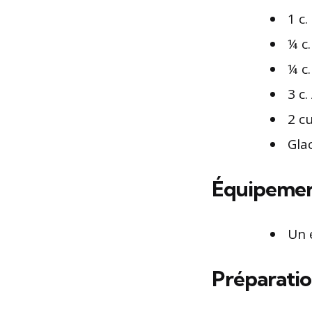
1 c.
¼ c
¼ c.
3 c
2 cu
Gla
Équipemen
Un 
Préparatio