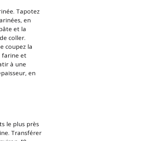
rinée. Tapotez
arinées, en
pâte et la
de coller.
te coupez la
farine et
atir à une
épaisseur, en
s le plus près
ine. Transférer