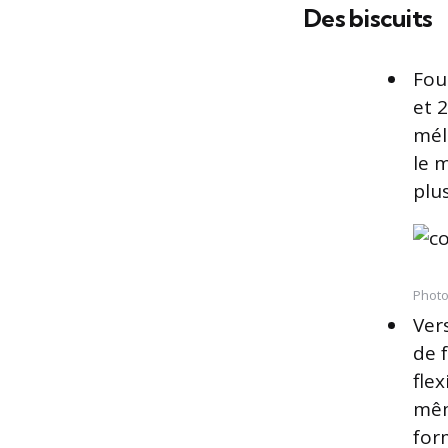
Des biscuits
Foue
et 
mél
le m
plu
Photo
Ver
de f
flex
mêm
for