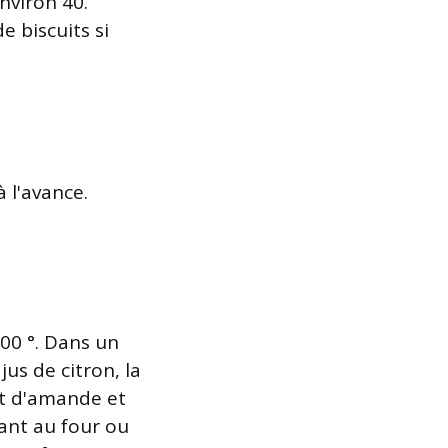
environ 40.
e biscuits si
 l'avance.
400 °. Dans un
jus de citron, la
ait d'amande et
lant au four ou