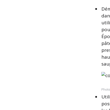
Dém
dan
uti
pou
Épo
pât
pres
hau
sau
Photo
Uti
pos