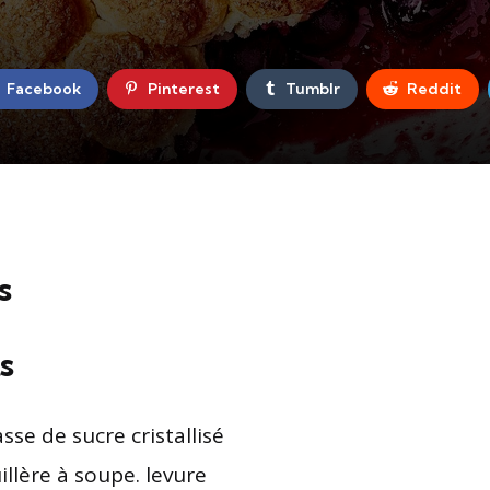
Facebook
Pinterest
Tumblr
Reddit
s
s
sse de sucre cristallisé
illère à soupe. levure