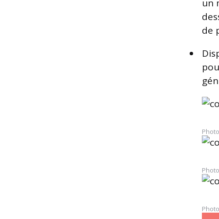
un 
des
de 
Disp
pou
gén
Dia
1
sur
Photo
3
Photo
Photo