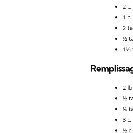
2 c
1 c.
2 t
½ t
1⅓ 
Remplissa
2 l
½ ta
¼ ta
3 c
½ c