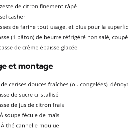
. zeste de citron finement râpé
 sel casher
asses de farine tout usage, et plus pour la superfic
asse (1 bâton) de beurre réfrigéré non salé, cou
tasse de crème épaisse glacée
ge et montage
b de cerises douces fraîches (ou congelées), déno
sse de sucre cristallisé
sse de jus de citron frais
. À soupe fécule de maïs
. À thé cannelle moulue