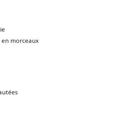
ie
pé en morceaux
yautées