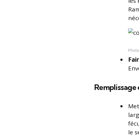
les
Ram
néc
Photo
Fai
Env
Remplissage 
Met
larg
fécu
le s