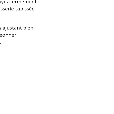
puyez fermement
sserie tapissée
es ajustant bien
geonner
.