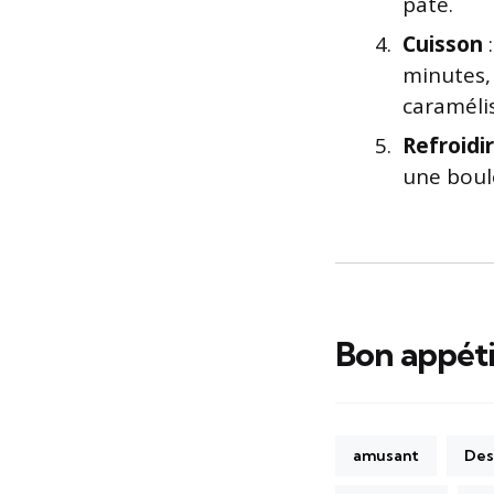
pâte.
Cuisson
:
minutes, 
caraméli
Refroidir
une boule
Bon appétit
amusant
Des