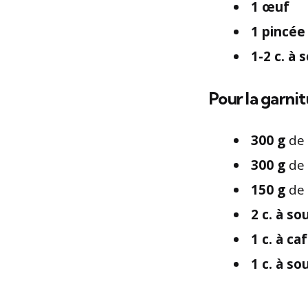
1 œuf
1 pincée
1-2 c. à 
Pour la garnit
300 g
de 
300 g
de 
150 g
de 
2 c. à so
1 c. à ca
1 c. à so