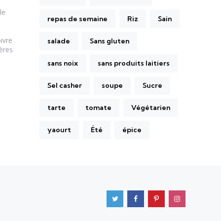
le
repas de semaine
Riz
Sain
ivre
salade
Sans gluten
ères
sans noix
sans produits laitiers
Sel casher
soupe
Sucre
tarte
tomate
Végétarien
yaourt
Été
épice