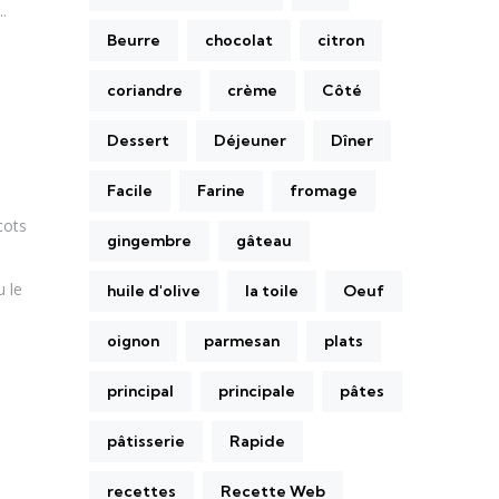
.
Beurre
chocolat
citron
coriandre
crème
Côté
Dessert
Déjeuner
Dîner
Facile
Farine
fromage
cots
gingembre
gâteau
 le
huile d'olive
la toile
Oeuf
oignon
parmesan
plats
principal
principale
pâtes
pâtisserie
Rapide
recettes
Recette Web