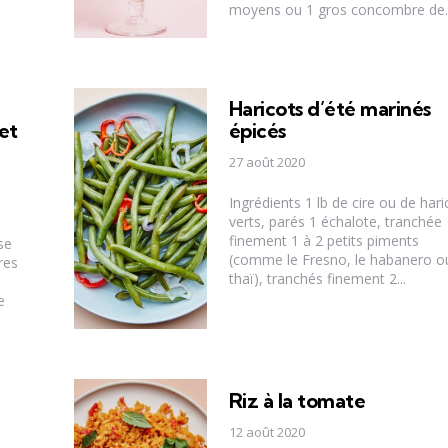
moyens ou 1 gros concombre de..
Haricots d’été marinés
et
épicés
27 août 2020
Ingrédients 1 lb de cire ou de hari
verts, parés 1 échalote, tranchée
finement 1 à 2 petits piments
se
(comme le Fresno, le habanero ou
res
thaï), tranchés finement 2...
e
Riz à la tomate
12 août 2020