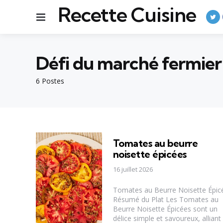
Recette Cuisine
Menu
Défi du marché fermier
6 Postes
Tomates au beurre
noisette épicées
16 juillet 2026
Tomates au Beurre Noisette Épic
Résumé du Plat Les Tomates au
Beurre Noisette Épicées sont un
délice simple et savoureux, alliant 