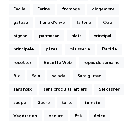
Facile
Farine
fromage
gingembre
gâteau
huile d'olive
la toile
Oeuf
oignon
parmesan
plats
principal
principale
pâtes
pâtisserie
Rapide
recettes
Recette Web
repas de semaine
Riz
Sain
salade
Sans gluten
sans noix
sans produits laitiers
Sel casher
soupe
Sucre
tarte
tomate
Végétarien
yaourt
Été
épice