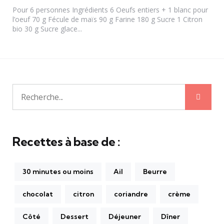
Pour 6 personnes Ingrédients 6 Oeufs entiers + 1 blanc pour
l’oeuf 70 g Fécule de maïs 90 g Farine 180 g Sucre 1 Citron
bio 30 g Sucre glace...
Rech
Recherche
pour:
Recettes à base de :
30 minutes ou moins
Ail
Beurre
chocolat
citron
coriandre
crème
Côté
Dessert
Déjeuner
Dîner