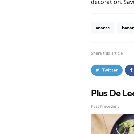
décoration. Sav
ananas
bana
Share
this article
Twitter
Plus De Le
Post
navigation
Post Précédent