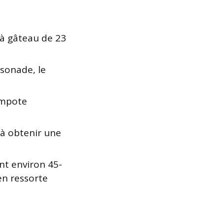
 à gâteau de 23
ssonade, le
compote
’à obtenir une
nt environ 45-
en ressorte