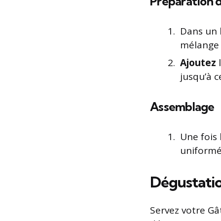
Préparation 
Dans un 
mélange
Ajoutez
l
jusqu’à c
Assemblage
Une fois
uniformé
Dégustati
Servez votre Gâ