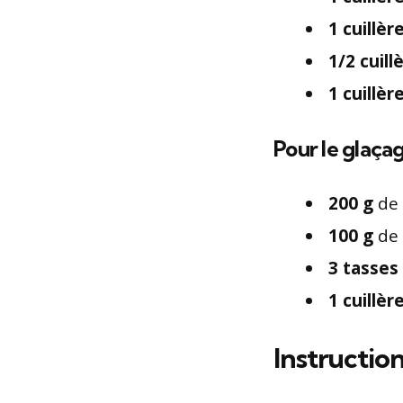
1 cuillèr
1/2 cuill
1 cuillèr
Pour le glaça
200 g
de 
100 g
de 
3 tasses
1 cuillèr
Instructio