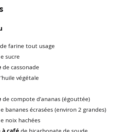
s
u
de farine tout usage
e sucre
e
de cassonade
’huile végétale
e
de compote d’ananas (égouttée)
e bananes écrasées (environ 2 grandes)
e noix hachées
e à café
de bicarbonate de soude