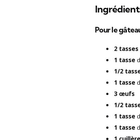
Ingrédient
Pour le gâtea
2 tasses
1 tasse
d
1/2 tass
1 tasse
d
3 œufs
1/2 tass
1 tasse
d
1 tasse
d
1 cuillèr