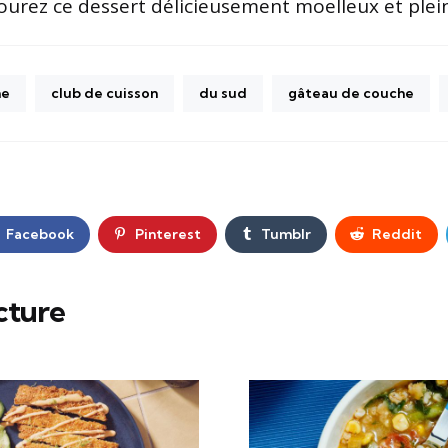
ourez ce dessert délicieusement moelleux et plein
ne
club de cuisson
du sud
gâteau de couche
Facebook
Pinterest
Tumblr
Reddit
cture