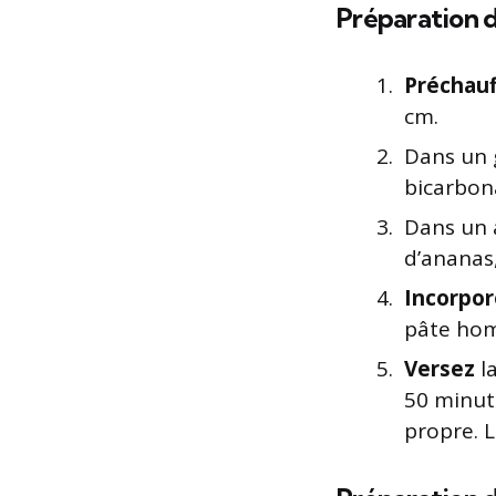
Préparation 
Préchauf
cm.
Dans un
bicarbona
Dans un 
d’ananas,
Incorpor
pâte hom
Versez
l
50 minut
propre. L