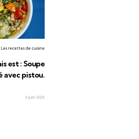
Les recettes de cuisine
is est :
Soupe
é avec pistou
.
3 juin 2025