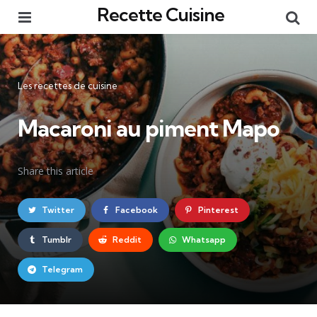
Recette Cuisine
Menu
Re
Catégories
Les recettes de cuisine
Macaroni au piment Mapo
Share
this article
Twitter
Facebook
Pinterest
Tumblr
Reddit
Whatsapp
Telegram