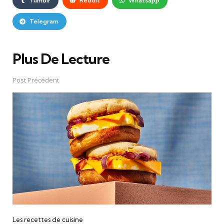
Tumblr
Reddit
Whatsapp
Telegram
Plus De Lecture
Post
navigation
Post Précédent
Les recettes de cuisine