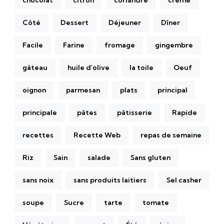
chocolat
citron
coriandre
crème
Côté
Dessert
Déjeuner
Dîner
Facile
Farine
fromage
gingembre
gâteau
huile d'olive
la toile
Oeuf
oignon
parmesan
plats
principal
principale
pâtes
pâtisserie
Rapide
recettes
Recette Web
repas de semaine
Riz
Sain
salade
Sans gluten
sans noix
sans produits laitiers
Sel casher
soupe
Sucre
tarte
tomate