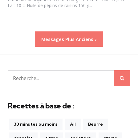
Lait 10 cl Huile de pépins de raisins 150 g...
Pagination
Messages Plus Anciens
des
publications
Rech
Recherche
pour:
Recettes à base de :
30 minutes ou moins
Ail
Beurre