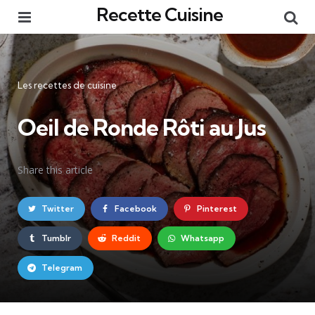
Recette Cuisine
Menu
Re
Catégories
Les recettes de cuisine
Oeil de Ronde Rôti au Jus
Share
this article
Twitter
Facebook
Pinterest
Tumblr
Reddit
Whatsapp
Telegram