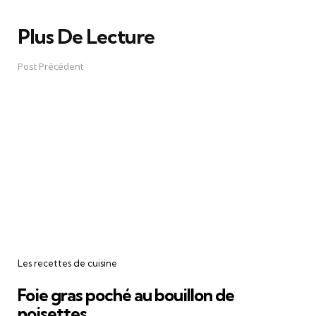
Plus De Lecture
Post
navigation
Post Précédent
Les recettes de cuisine
Foie gras poché au bouillon de
noisettes