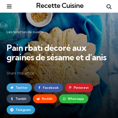
Recette Cuisine
Menu
Re
Catégories
Les recettes de cuisine
Pain rbati décoré aux
graines de sésame et d’anis
Share
this article
Twitter
Facebook
Pinterest
Tumblr
Reddit
Whatsapp
Telegram