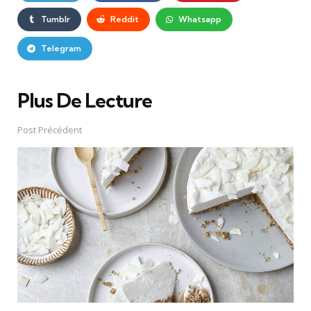
Tumblr
Reddit
Whatsapp
Telegram
Plus De Lecture
Post
navigation
Post Précédent