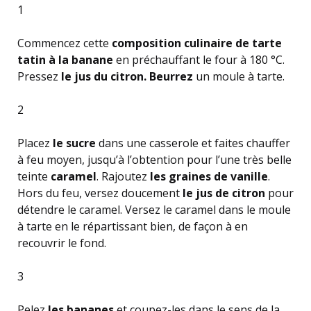
1
Commencez cette
composition culinaire de tarte
tatin à la banane
en préchauffant le four à 180 °C.
Pressez
le jus du citron. Beurrez
un moule à tarte.
2
Placez
le sucre
dans une casserole et faites chauffer
à feu moyen, jusqu’à l’obtention pour l’une très belle
teinte
caramel
. Rajoutez
les graines de vanille
.
Hors du feu, versez doucement
le jus de citron
pour
détendre le caramel. Versez le caramel dans le moule
à tarte en le répartissant bien, de façon à en
recouvrir le fond.
3
Pelez
les bananes
et coupez-les dans le sens de la