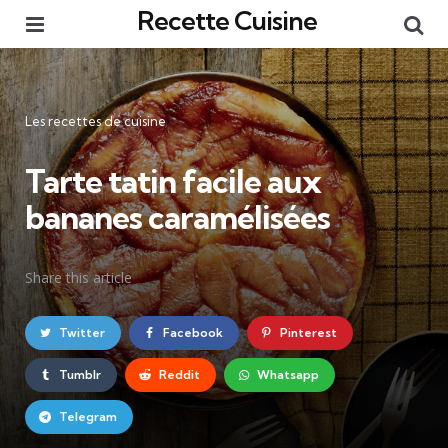
Recette Cuisine
Menu
Re
Catégories
Les recettes de cuisine
Tarte tatin facile aux
bananes caramélisées
Share
this article
Twitter
Facebook
Pinterest
Tumblr
Reddit
Whatsapp
Telegram