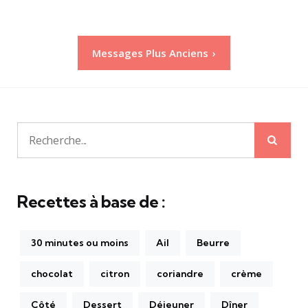
Pagination
Messages Plus Anciens
des
publications
Rech
Recherche
pour:
Recettes à base de :
30 minutes ou moins
Ail
Beurre
chocolat
citron
coriandre
crème
Côté
Dessert
Déjeuner
Dîner