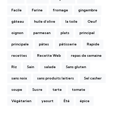
Facile
Farine
fromage
gingembre
gâteau
huile d'olive
la toile
Oeuf
oignon
parmesan
plats
principal
principale
pâtes
pâtisserie
Rapide
recettes
Recette Web
repas de semaine
Riz
Sain
salade
Sans gluten
sans noix
sans produits laitiers
Sel casher
soupe
Sucre
tarte
tomate
Végétarien
yaourt
Été
épice