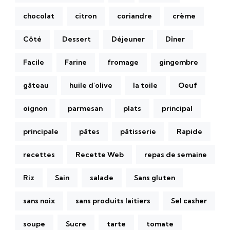
chocolat
citron
coriandre
crème
Côté
Dessert
Déjeuner
Dîner
Facile
Farine
fromage
gingembre
gâteau
huile d'olive
la toile
Oeuf
oignon
parmesan
plats
principal
principale
pâtes
pâtisserie
Rapide
recettes
Recette Web
repas de semaine
Riz
Sain
salade
Sans gluten
sans noix
sans produits laitiers
Sel casher
soupe
Sucre
tarte
tomate