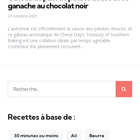
ganache au chocolat noir
27 octobre 2021
L’automne est officiellement la saison des patates douces, et
ce gâteau aromatique de Cheryl Day’s Treasury of Southern
Baking est une collation idéale par temps agréable.
L’extérieur est pleinement recouvert...
Rech
Recherche
pour:
Recettes à base de :
30 minutes ou moins
Ail
Beurre