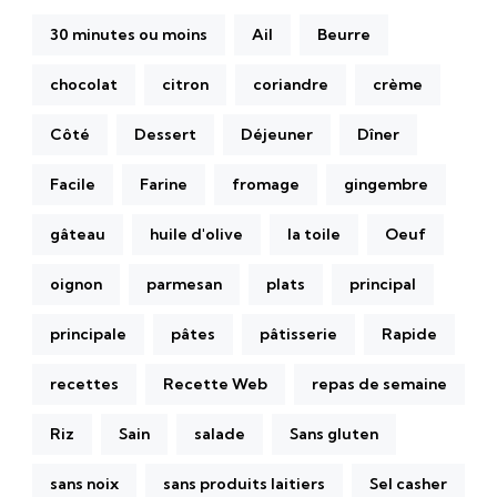
30 minutes ou moins
Ail
Beurre
chocolat
citron
coriandre
crème
Côté
Dessert
Déjeuner
Dîner
Facile
Farine
fromage
gingembre
gâteau
huile d'olive
la toile
Oeuf
oignon
parmesan
plats
principal
principale
pâtes
pâtisserie
Rapide
recettes
Recette Web
repas de semaine
Riz
Sain
salade
Sans gluten
sans noix
sans produits laitiers
Sel casher