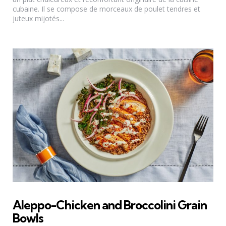
cubaine. Il se compose de morceaux de poulet tendres et
juteux mijotés...
Aleppo-Chicken and Broccolini Grain
Bowls