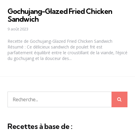
Gochujang-Glazed Fried Chicken
Sandwich
9 août 2023
Recette de Gochujang-Glazed Fried Chicken Sandwich
Résumé : Ce délicieux sandwich de poulet frit est
parfaitement équilibré entre le croustillant de la viande, l’épicé
du gochujang et la douceur des...
Rech
Recherche
pour:
Recettes à base de :