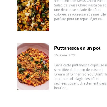
## Recette de Swiss Chard Pasta
Salad Ce Swiss Chard Pasta Salad
une délicieuse salade de pâtes
colorée, savoureuse et saine. Elle 
parfaite pour un repas léger ou...
Puttanesca en un pot
16 février 2022
Dans cette puttanesca copieuse 
simplifiée du bouqin de cuisine I
Dream of Dinner (So You Don’t H
To) pour l’Ali Slagle, les pâtes
séchées cuisent directement dans
bouillon...