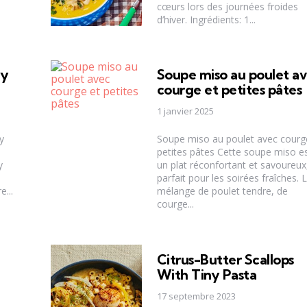
cœurs lors des journées froides
d’hiver. Ingrédients: 1...
ry
Soupe miso au poulet a
courge et petites pâtes
1 janvier 2025
y
Soupe miso au poulet avec courg
petites pâtes Cette soupe miso e
y
un plat réconfortant et savoureux
parfait pour les soirées fraîches. 
...
mélange de poulet tendre, de
courge...
Citrus-Butter Scallops
With Tiny Pasta
17 septembre 2023