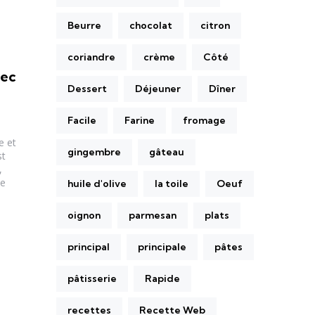
Beurre
chocolat
citron
coriandre
crème
Côté
vec
Dessert
Déjeuner
Dîner
Facile
Farine
fromage
e et
gingembre
gâteau
st
,
Le
huile d'olive
la toile
Oeuf
oignon
parmesan
plats
principal
principale
pâtes
pâtisserie
Rapide
recettes
Recette Web