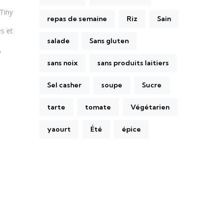
 Tiny
repas de semaine
Riz
Sain
s et
salade
Sans gluten
,
sans noix
sans produits laitiers
Sel casher
soupe
Sucre
tarte
tomate
Végétarien
yaourt
Été
épice