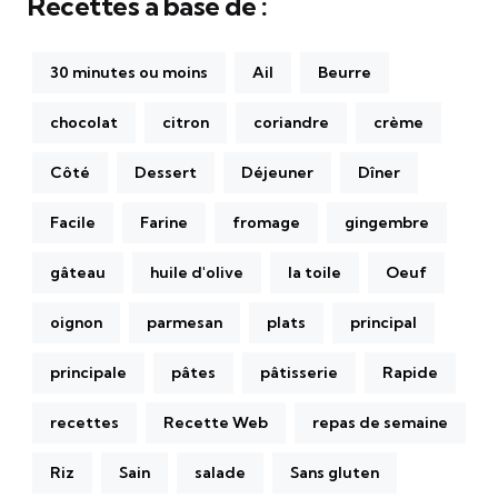
Recettes à base de :
30 minutes ou moins
Ail
Beurre
chocolat
citron
coriandre
crème
Côté
Dessert
Déjeuner
Dîner
Facile
Farine
fromage
gingembre
gâteau
huile d'olive
la toile
Oeuf
oignon
parmesan
plats
principal
principale
pâtes
pâtisserie
Rapide
recettes
Recette Web
repas de semaine
Riz
Sain
salade
Sans gluten