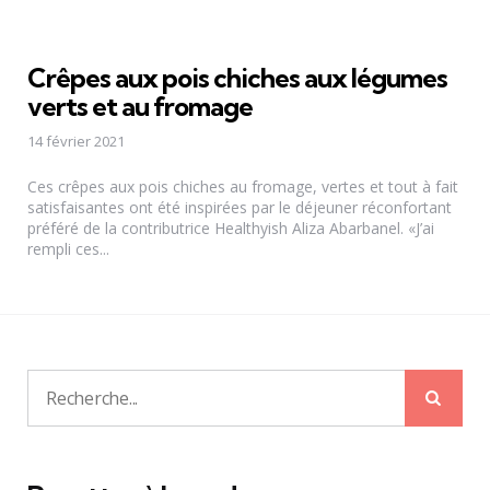
Crêpes aux pois chiches aux légumes
verts et au fromage
14 février 2021
Ces crêpes aux pois chiches au fromage, vertes et tout à fait
satisfaisantes ont été inspirées par le déjeuner réconfortant
préféré de la contributrice Healthyish Aliza Abarbanel. «J’ai
rempli ces...
Rech
Recherche
pour: