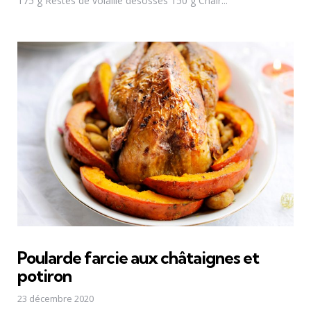
175 g Restes de volaille désossés 150 g Chair...
Poularde farcie aux châtaignes et
potiron
23 décembre 2020