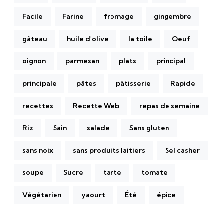
Facile
Farine
fromage
gingembre
gâteau
huile d'olive
la toile
Oeuf
oignon
parmesan
plats
principal
principale
pâtes
pâtisserie
Rapide
recettes
Recette Web
repas de semaine
Riz
Sain
salade
Sans gluten
sans noix
sans produits laitiers
Sel casher
soupe
Sucre
tarte
tomate
Végétarien
yaourt
Été
épice