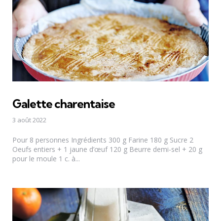
Galette charentaise
3 août 2022
Pour 8 personnes Ingrédients 300 g Farine 180 g Sucre 2
Oeufs entiers + 1 jaune d’œuf 120 g Beurre demi-sel + 20 g
pour le moule 1 c. à...