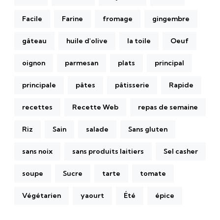
Facile
Farine
fromage
gingembre
gâteau
huile d'olive
la toile
Oeuf
oignon
parmesan
plats
principal
principale
pâtes
pâtisserie
Rapide
recettes
Recette Web
repas de semaine
Riz
Sain
salade
Sans gluten
sans noix
sans produits laitiers
Sel casher
soupe
Sucre
tarte
tomate
Végétarien
yaourt
Été
épice