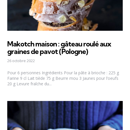
Makotch maison : gâteau roulé aux
graines de pavot (Pologne)
26 octobre 2022
Pour 6 personnes Ingrédients Pour la pâte à brioche : 225 g
Farine 9 cl Lait tiède 75 g Beurre mou 3 Jaunes pour l’oeufs
20 g Levure fraîche du...