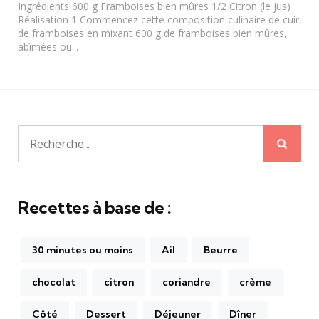
Ingrédients 600 g Framboises bien mûres 1/2 Citron (le jus)
Réalisation 1 Commencez cette composition culinaire de cuir
de framboises en mixant 600 g de framboises bien mûres,
abîmées ou...
Rech
Recherche
pour:
Recettes à base de :
30 minutes ou moins
Ail
Beurre
chocolat
citron
coriandre
crème
Côté
Dessert
Déjeuner
Dîner