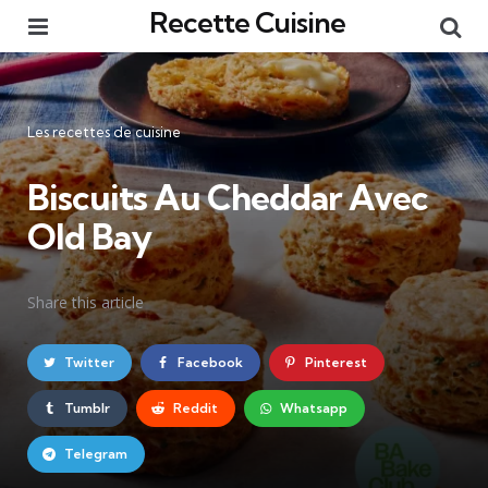
Recette Cuisine
Menu
Re
Catégories
Les recettes de cuisine
Biscuits Au Cheddar Avec
Old Bay
Share
this article
Twitter
Facebook
Pinterest
Tumblr
Reddit
Whatsapp
Telegram