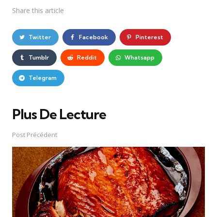
Share
this article
Twitter
Facebook
Pinterest
Tumblr
Reddit
Whatsapp
Telegram
Plus De Lecture
Post
navigation
Post Précédent