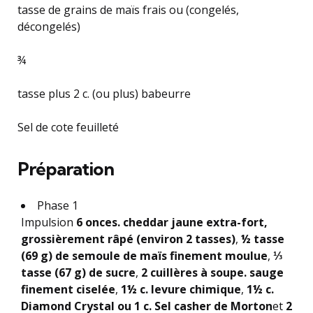
tasse de grains de maïs frais ou (congelés,
décongelés)
¾
tasse plus 2 c. (ou plus) babeurre
Sel de cote feuilleté
Préparation
Phase 1
Impulsion
6 onces. cheddar jaune extra-fort,
grossièrement râpé (environ 2 tasses)
,
½ tasse
(69 g) de semoule de maïs finement moulue
,
⅓
tasse (67 g) de sucre
,
2 cuillères à soupe. sauge
finement ciselée
,
1½ c. levure chimique
,
1½ c.
Diamond Crystal ou 1 c. Sel casher de Morton
et
2