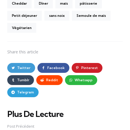
Cheddar
Dîner
maïs
pâtisserie
Petit déjeuner
sans noix
Semoule de maïs
Végétarien
Share
this article
Twitter
Facebook
Pinterest
Tumblr
Reddit
Whatsapp
Telegram
Plus De Lecture
Post
navigation
Post Précédent