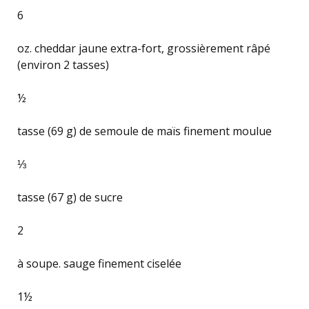
6
oz. cheddar jaune extra-fort, grossièrement râpé
(environ 2 tasses)
½
tasse (69 g) de semoule de maïs finement moulue
⅓
tasse (67 g) de sucre
2
à soupe. sauge finement ciselée
1½