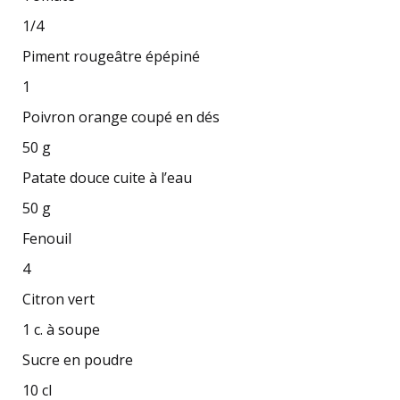
1/4
Piment rougeâtre épépiné
1
Poivron orange coupé en dés
50 g
Patate douce cuite à l’eau
50 g
Fenouil
4
Citron vert
1 c. à soupe
Sucre en poudre
10 cl