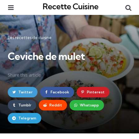
Recette Cuisine
Menu
Re
Catégories
Les recettes de cuisine
Ceviche de mulet
Share
this article
Twitter
Facebook
Pinterest
Tumblr
Reddit
Whatsapp
Telegram