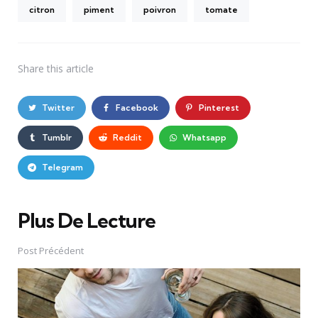
citron
piment
poivron
tomate
Share
this article
Twitter
Facebook
Pinterest
Tumblr
Reddit
Whatsapp
Telegram
Plus De Lecture
Post
navigation
Post Précédent