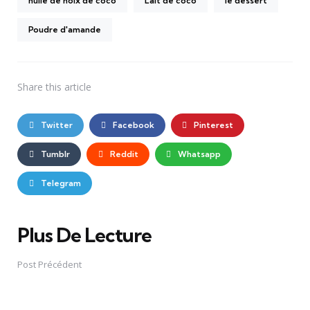
huile de noix de coco
Lait de coco
le dessert
Poudre d'amande
Share
this article
Twitter
Facebook
Pinterest
Tumblr
Reddit
Whatsapp
Telegram
Plus De Lecture
Post
navigation
Post Précédent