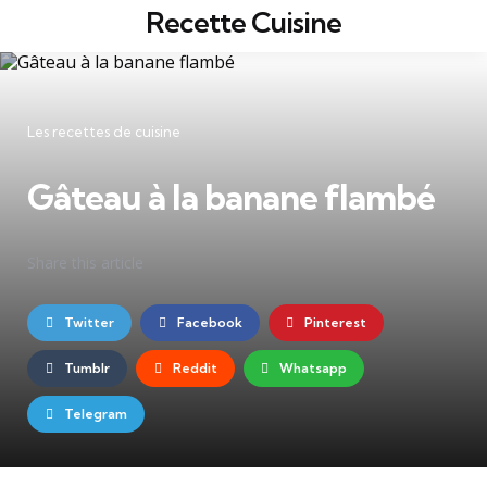
Recette Cuisine
Menu
Rec
Catégories
Les recettes de cuisine
Gâteau à la banane flambé
Share
this article
Twitter
Facebook
Pinterest
Tumblr
Reddit
Whatsapp
Telegram