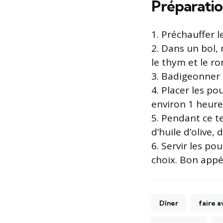
Préparatio
1. Préchauffer l
2. Dans un bol, m
le thym et le ro
3. Badigeonner 
4. Placer les po
environ 1 heure 
5. Pendant ce t
d’huile d’olive,
6. Servir les po
choix. Bon appét
Dîner
faire 