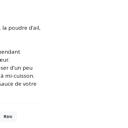
, la poudre d’ail,
 pendant
œur.
oser d’un peu
 à mi-cuisson.
 sauce de votre
Rôti