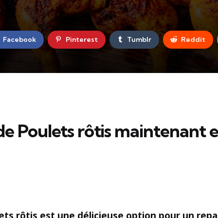
Facebook
Pinterest
Tumblr
Reddit
e Poulets rôtis maintenant e
ets rôtis est une délicieuse option pour un rep