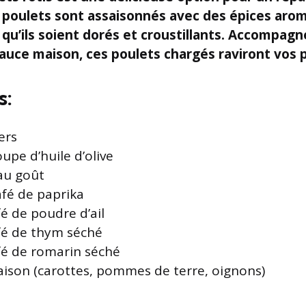
 poulets sont assaisonnés avec des épices aro
e qu’ils soient dorés et croustillants. Accompa
sauce maison, ces poulets chargés raviront vos p
s:
ers
oupe d’huile d’olive
 au goût
café de paprika
afé de poudre d’ail
afé de thym séché
afé de romarin séché
ison (carottes, pommes de terre, oignons)