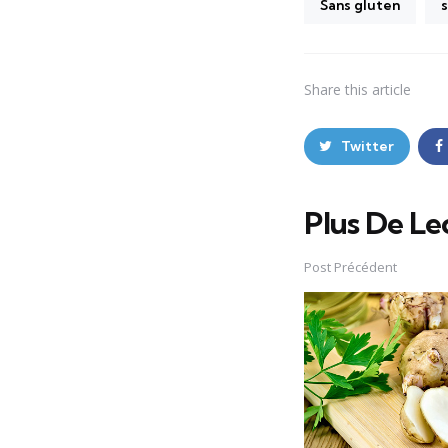
Sans gluten
s
Share
this article
Twitter
Plus De Le
Post
navigation
Post Précédent