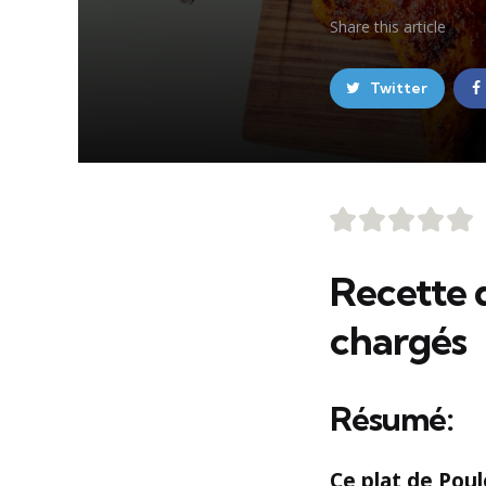
Share
this article
Twitter
Recette d
chargés
Résumé:
Ce plat de Poul