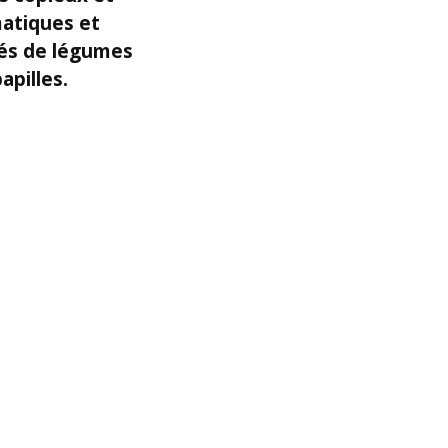
matiques et
gnés de légumes
apilles.