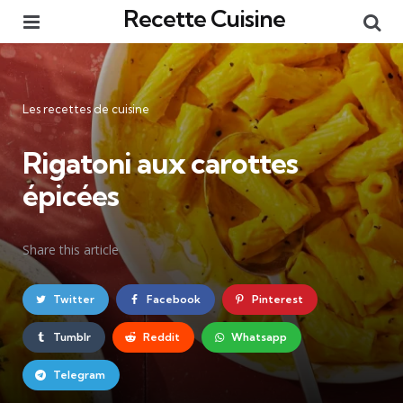
Recette Cuisine
Menu
Re
Catégories
Les recettes de cuisine
Rigatoni aux carottes
épicées
Share
this article
Twitter
Facebook
Pinterest
Tumblr
Reddit
Whatsapp
Telegram