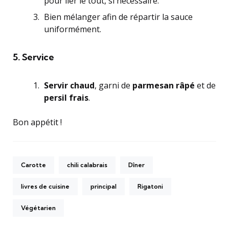
pour lier le tout, si nécessaire.
Bien mélanger afin de répartir la sauce
uniformément.
5. Service
Servir chaud
, garni de
parmesan râpé
et de
persil frais
.
Bon appétit !
Carotte
chili calabrais
Dîner
livres de cuisine
principal
Rigatoni
Végétarien