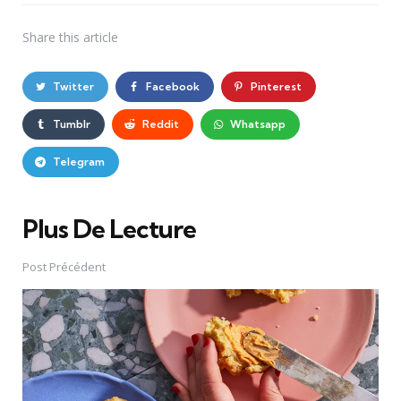
Share
this article
Twitter
Facebook
Pinterest
Tumblr
Reddit
Whatsapp
Telegram
Plus De Lecture
Post
navigation
Post Précédent