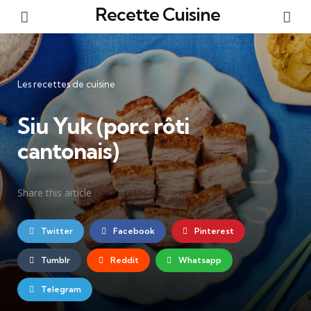
Recette Cuisine
Menu
Re
Catégories
Les recettes de cuisine
Siu Yuk (porc rôti
cantonais)
Share
this article
Twitter
Facebook
Pinterest
Tumblr
Reddit
Whatsapp
Telegram