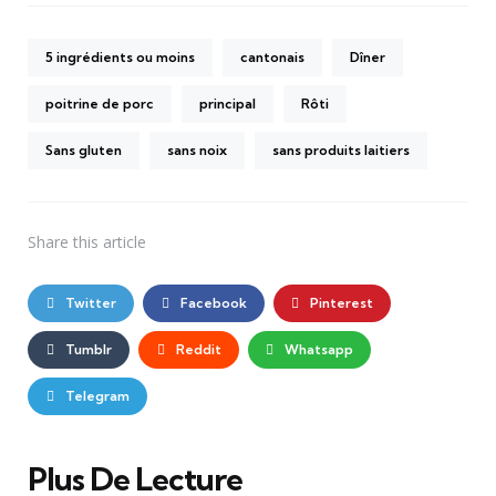
5 ingrédients ou moins
cantonais
Dîner
poitrine de porc
principal
Rôti
Sans gluten
sans noix
sans produits laitiers
Share
this article
Twitter
Facebook
Pinterest
Tumblr
Reddit
Whatsapp
Telegram
Plus De Lecture
Post