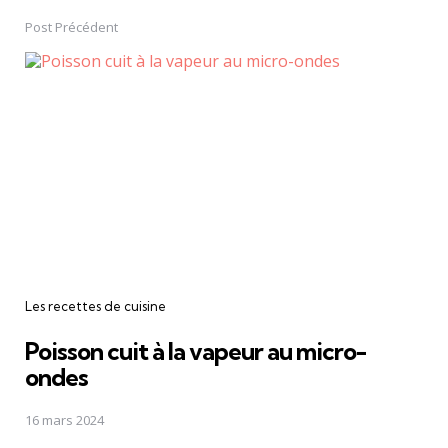
navigation
Post Précédent
Les recettes de cuisine
Poisson cuit à la vapeur au micro-
ondes
16 mars 2024