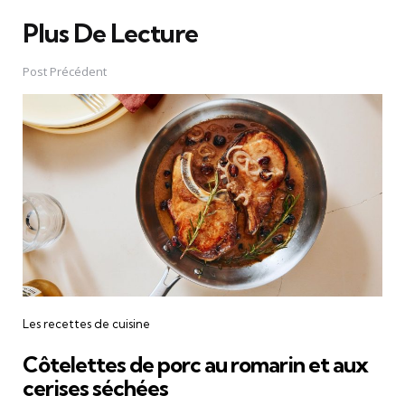
Plus De Lecture
Post
navigation
Post Précédent
Les recettes de cuisine
Côtelettes de porc au romarin et aux
cerises séchées