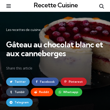
Recette Cuisine
Menu
Re
Catégories
Les recettes de cuisine
Gâteau au chocolat blanc et
aux canneberges
Share
this article
Twitter
Facebook
Pinterest
Tumblr
Reddit
Whatsapp
Telegram