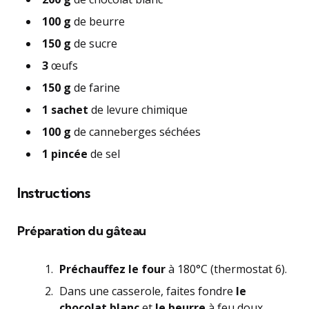
100 g
de beurre
150 g
de sucre
3
œufs
150 g
de farine
1 sachet
de levure chimique
100 g
de canneberges séchées
1 pincée
de sel
Instructions
Préparation du gâteau
Préchauffez le four
à 180°C (thermostat 6).
Dans une casserole, faites fondre
le
chocolat blanc
et
le beurre
à feu doux.