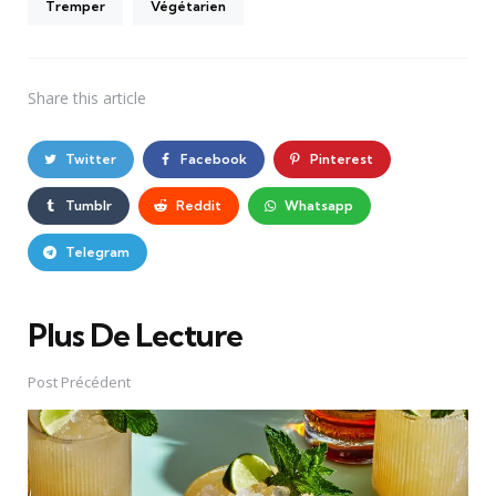
Tremper
Végétarien
Share
this article
Twitter
Facebook
Pinterest
Tumblr
Reddit
Whatsapp
Telegram
Plus De Lecture
Post
navigation
Post Précédent