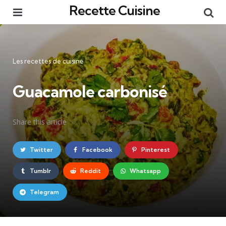
Recette Cuisine
Menu
Re
Catégories
Les recettes de cuisine
Guacamole carbonisé
Share
this article
Twitter
Facebook
Pinterest
Tumblr
Reddit
Whatsapp
Telegram