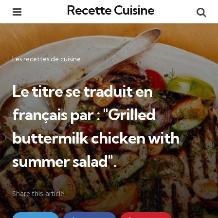
Recette Cuisine
Menu
Re
Catégories
Les recettes de cuisine
Le titre se traduit en
français par :
"Grilled
buttermilk chicken with
summer salad"
.
Share
this article