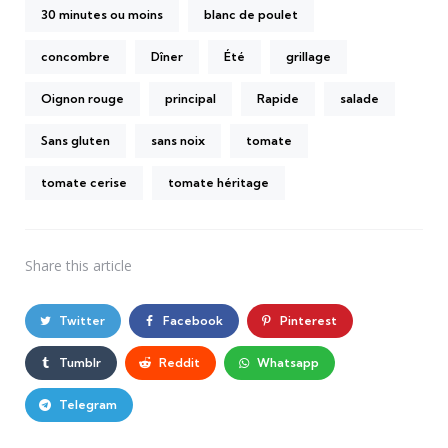
30 minutes ou moins
blanc de poulet
concombre
Dîner
Été
grillage
Oignon rouge
principal
Rapide
salade
Sans gluten
sans noix
tomate
tomate cerise
tomate héritage
Share
this article
Twitter
Facebook
Pinterest
Tumblr
Reddit
Whatsapp
Telegram