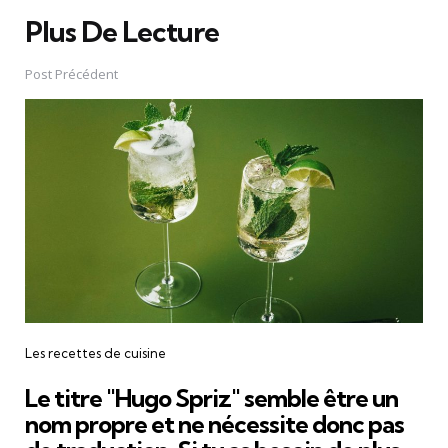
Plus De Lecture
Post
navigation
Post Précédent
Les recettes de cuisine
Le titre "Hugo Spriz" semble être un
nom propre et ne nécessite donc pas